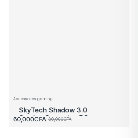
Accessoires gaming
SkyTech Shadow 3.0
Gaming Computer PC
60,000
CFA
80,000
CFA
Desktop – Ryzen 5
3600 6-Core 3.6GHz,