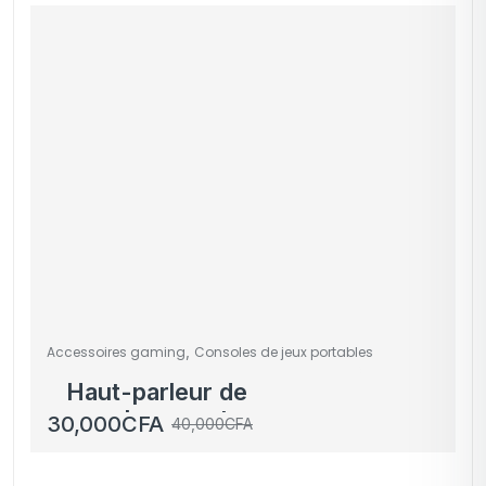
GTX 1660 Super 6G
,
Accessoires gaming
Consoles de jeux portables
Haut-parleur de
remplacement pour
30,000
CFA
40,000
CFA
casque audio gaming