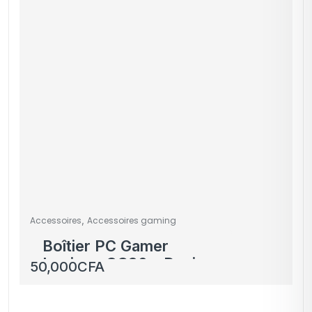
,
Accessoires
Accessoires gaming
Boîtier PC Gamer
Lovingo GC30 – Design
50,000
CFA
Élégant et Éclairage
LED Bleu