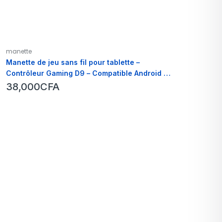
manette
Manette de jeu sans fil pour tablette –
Contrôleur Gaming D9 – Compatible Android et
Windows
38,000
CFA