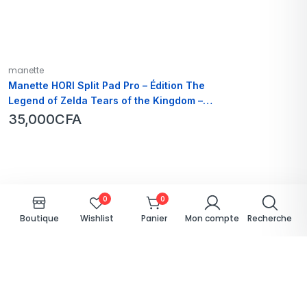
manette
Manette HORI Split Pad Pro – Édition The
Legend of Zelda Tears of the Kingdom –
Nintendo Switch
35,000
CFA
0
0
Boutique
Wishlist
Panier
Mon compte
Recherche