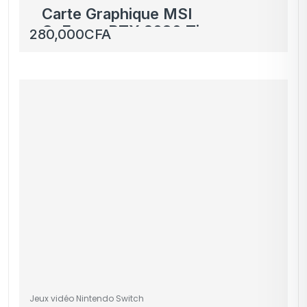
Carte Graphique MSI
GeForce RTX 2080 Ti
280,000
CFA
Gaming X Trio 11GB
GDDR6
Jeux vidéo Nintendo Switch