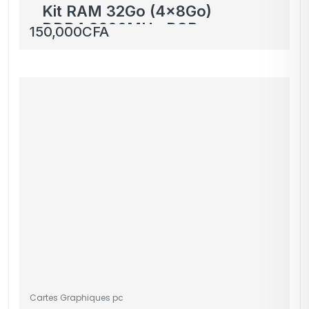
Kit RAM 32Go (4x8Go)
DDR4 3200MHz RGB –
150,000
CFA
Effet Arc-en-ciel
Cartes Graphiques pc