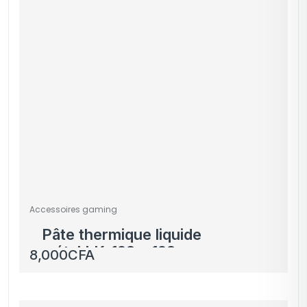
Accessoires gaming
Pâte thermique liquide
métal LK-128 – 128
8,000
CFA
W/mk – Haute
performance