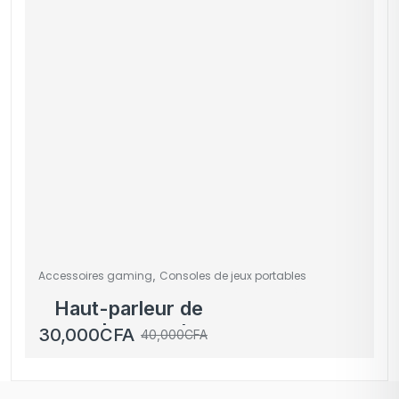
,
Accessoires gaming
Consoles de jeux portables
Haut-parleur de
remplacement pour
30,000
CFA
40,000
CFA
casque audio gaming