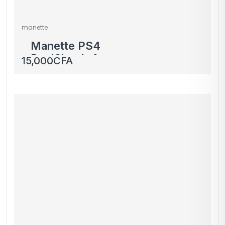
manette
Manette PS4
DualShock 4
15,000
CFA
Camouflage – Sans Fil