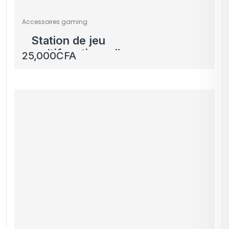
Accessoires gaming
Station de jeu
multifonctionnelle avec
25,000
CFA
éclairage LED –
Organiseur pour
consoles, casques et
manettes