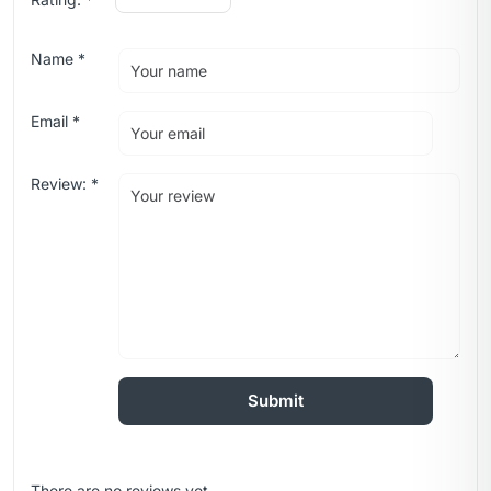
Name
*
Email
*
Review:
*
There are no reviews yet.