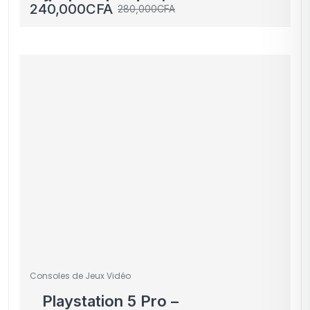
flasher plus des jeux
240,000
CFA
280,000
CFA
offerts
Consoles de Jeux Vidéo
Playstation 5 Pro –