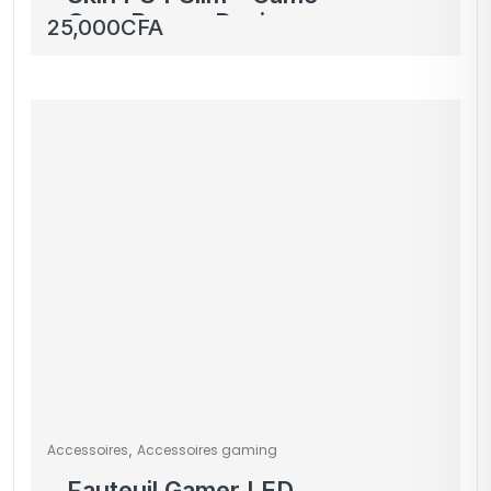
Over Rose – Design
25,000
CFA
Unique pour Console et
Manettes
,
Accessoires
Accessoires gaming
Fauteuil Gamer LED