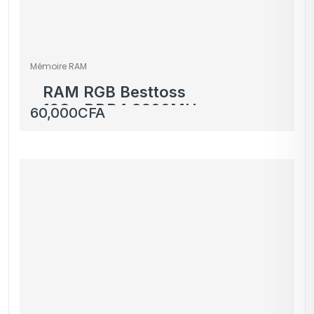
Mémoire RAM
RAM RGB Besttoss
16Go DDR4 3200MHz –
60,000
CFA
Blanc – Effet Arc-en-
ciel