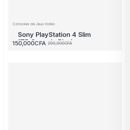
Consoles de Jeux Vidéo
Sony PlayStation 4 Slim
1TB Console Black
150,000
CFA
200,000
CFA
(PS4)