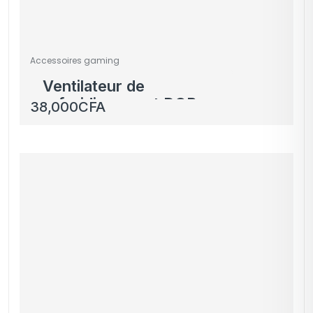
Accessoires gaming
Ventilateur de
refroidissement DOBE
38,000
CFA
avec éclairage LED
pour PS5 – Nouveau
modèle