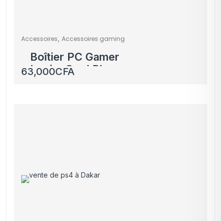
,
Accessoires
Accessoires gaming
Boîtier PC Gamer
LovingCool Blanc –
63,000
CFA
Tour Moyenne Tour
avec Panneau Latéral
en Verre Trempé RGB