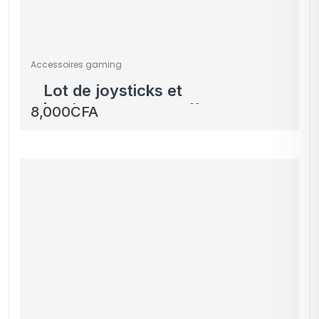
Accessoires gaming
Lot de joysticks et
boutons pour manette
8,000
CFA
Xbox Series X|S –
Améliorez votre
précision