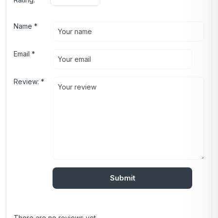
Name
*
Email
*
Review:
*
There are no reviews yet.