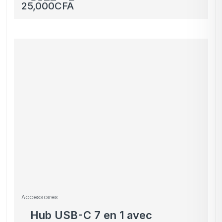
2077 – Personnages et
25,000
CFA
Voiture – Coques
manettes incluses
Accessoires
Hub USB-C 7 en 1 avec