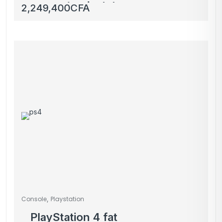
support, adaptateur
2,249,400
CFA
multiport pour
ordinateur portable
,
Console
Playstation
PlayStation 4 fat