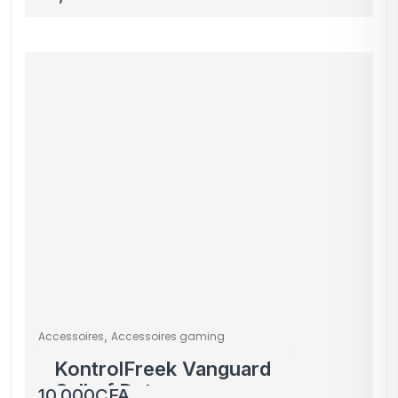
éclairage LED –
Organiseur pour
consoles, casques et
manettes
,
Accessoires
Accessoires gaming
KontrolFreek Vanguard
Call of Duty
10,000
CFA