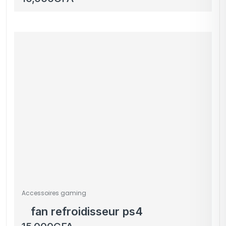
Performance
Thumbsticks – Rouge –
PS5/PS4
Accessoires gaming
fan refroidisseur ps4