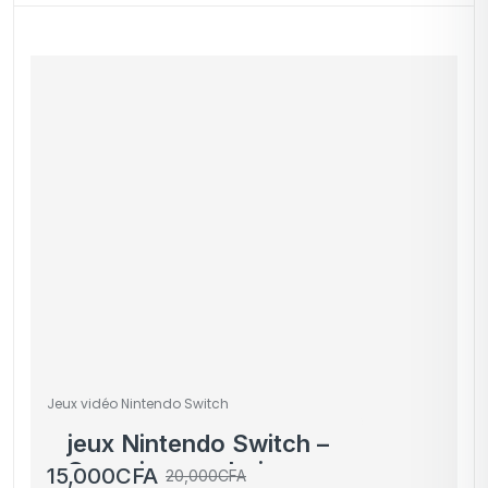
Jeux vidéo Nintendo Switch
jeux Nintendo Switch –
Occasion au choix
15,000
CFA
20,000
CFA