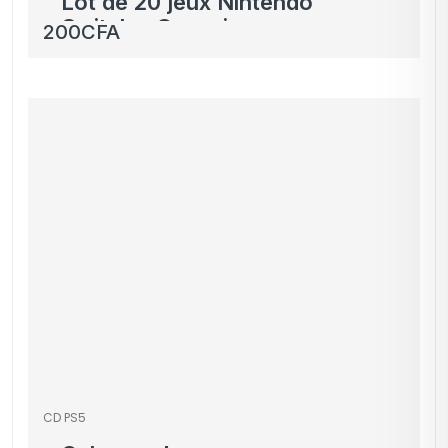
Lot de 20 jeux Nintendo
Switch – Occasion
200
CFA
CD PS5