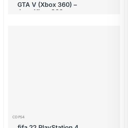
GTA V (Xbox 360) –
Jeux Xbox 360
Rockstar
CD PS4
fifa 22 PlayStation 4