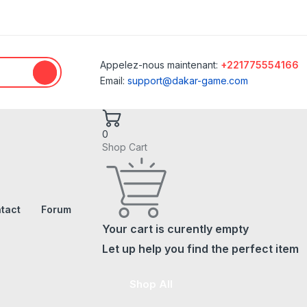
Appelez-nous maintenant:
+221775554166
Email:
support@dakar-game.com
0
Shop Cart
tact
Forum
Your cart is curently empty
Let up help you find the perfect item
Shop All