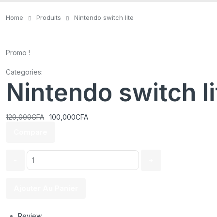
Home
Produits
Nintendo switch lite
Promo !
Categories:
Console
Nintendo switch li
Le
Le
120,000
CFA
100,000
CFA
prix
prix
Compare
initial
actuel
était :
est :
120,000CFA.
100,000CFA.
Quantity:
Ajouter Au Panier
Commander
Review