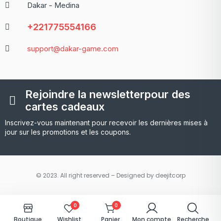
Dakar - Medina
+221775554166
support@dakar-game.com
Rejoindre la newsletterpour des
cartes cadeaux
Inscrivez-vous maintenant pour recevoir les dernières mises à
jour sur les promotions et les coupons.
© 2023. All right reserved – Designed by deejitcorp
0
0
Boutique
Wishlist
Panier
Mon compte
Recherche