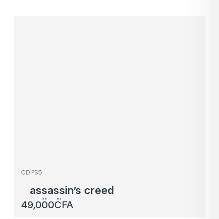
CD PS5
assassin’s creed
valhalla
49,000
CFA