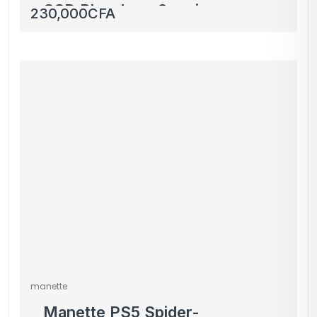
SSD Blanche + 3 mois
230,000
CFA
de Xbox Game Pass
manette
Manette PS5 Spider-