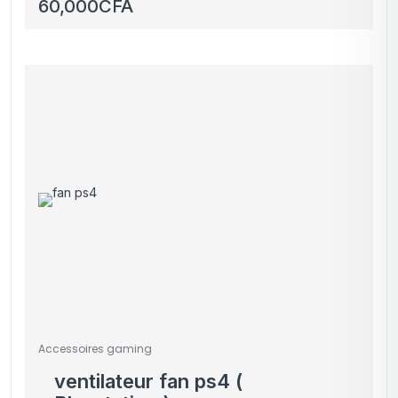
EACH G2000 avec Son
60,000
CFA
Immersif – Rouge et
Noir
Accessoires gaming
ventilateur fan ps4 (